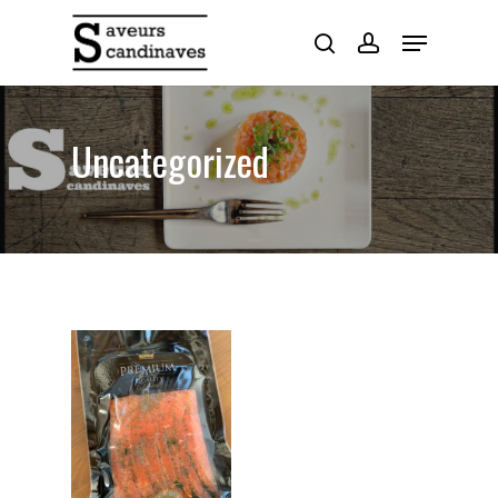
Skip
Menu
to
search
account
Close
main
Menu
content
Uncategorized